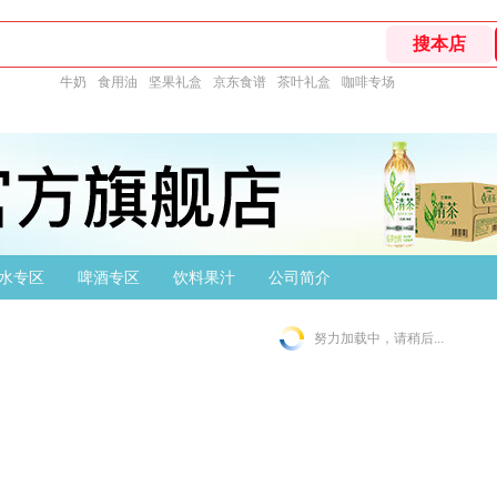
牛奶
食用油
坚果礼盒
京东食谱
茶叶礼盒
咖啡专场
水专区
啤酒专区
饮料果汁
公司简介
努力加载中，请稍后...