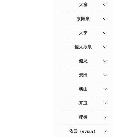
大窑
泉阳泉
大亨
恒大冰泉
健龙
景田
崂山
开卫
椰树
依云（evian）