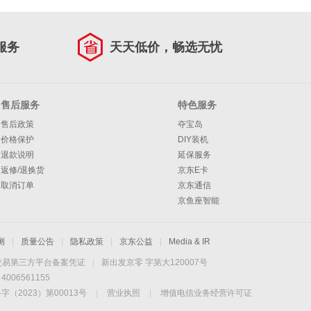
服务
天天低价，畅选无忧
售后服务
特色服务
售后政策
夺宝岛
价格保护
DIY装机
退款说明
延保服务
返修/退换货
京东E卡
取消订单
京东通信
京鱼座智能
测
|
质量公告
|
隐私政策
|
京东公益
|
Media & IR
交易第三方平台备案凭证
|
新出发京零 字第大120007号
06561155
2023）第00013号
|
营业执照
|
增值电信业务经营许可证