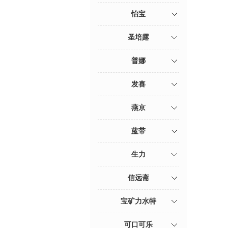
怡宝
圣培露
普娜
发喜
燕京
蓝带
生力
信远斋
宝矿力水特
可口可乐