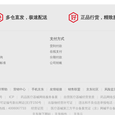
多仓直发，极速配送
正品行货，精致
支付方式
货到付款
在线支付
询
分期付款
标准
公司转账
家帮助
|
营销中心
|
手机京东
|
友情链接
|
销售联盟
|
京东社区
|
风险监
4号
|
ICP
|
药品医疗器械网络服务备案
|
自营医疗器械经营资质
|
药品网络
可证编号新出网证(京)字150号
|
出版物经营许可证
|
违法和不良信息举报电话：40
线：4006067733
经营证照
|
医疗器械第三方平台备案凭证（京）网械平台备字（
京东旗下网站：
京东钱包
|
京东云