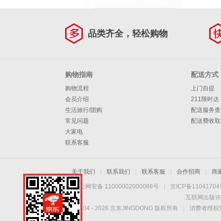
品类齐全，轻松购物
购物指南
配送方式
购物流程
上门自提
会员介绍
211限时达
生活旅行/团购
配送服务查
常见问题
配送费收取
大家电
联系客服
关于我们
|
联系我们
|
联系客服
|
合作招商
|
商
京公网安备 11000002000088号
|
京ICP备1104170
互联网出版许
Copyright © 2004 -
2026
京东JINGDONG 版权所有
|
消费者维权热